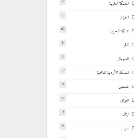
37
المملكة المغربية
11
الجزائر
62
مملكة البحرين
8
قطر
3
الصومال
13
المملكة الأردنية الهاشمية
28
فلسطين
37
العراق
18
لبنان
35
سوريا