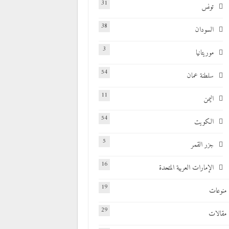
31
تونس
38
السودان
3
موريتانيا
54
سلطنة عمان
11
اليمن
54
الكويت
5
جزر القمر
16
الإمارات العربية المتحدة
19
منوعات
29
مقالات