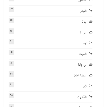
فلسطين
37
العراق
18
لبنان
35
سوريا
31
تونس
38
السودان
3
موريتانيا
54
سلطنة عمان
11
اليمن
54
الكويت
5