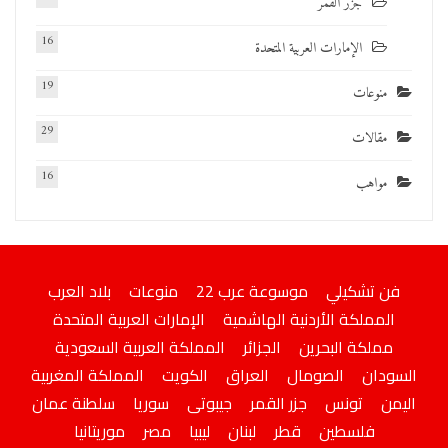
جزر القمر
16
الإمارات العربية المتحدة
19
منوعات
29
مقالات
16
مواهب
فن تشكيلي
موسوعة عرب 22
منوعات
بلاد العرب
المملكة الأردنية الهاشمية
الإمارات العربية المتحدة
مملكة البحرين
الجزائر
المملكة العربية السعودية
السودان
الصومال
العراق
الكويت
المملكة المغربية
اليمن
تونس
جزر القمر
جيبوتى
سوريا
سلطنة عمان
فلسطين
قطر
لبنان
ليبيا
مصر
موريتانيا