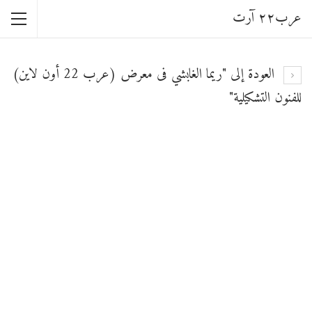
عرب٢٢ آرت
العودة إلى "ريما الغابشي فى معرض (عرب 22 أون لاين)
للفنون التشكيلية"