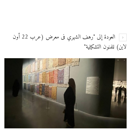
العودة إلى "رهف الشهري فى معرض (عرب 22 أون
لاين) للفنون التشكيلية"