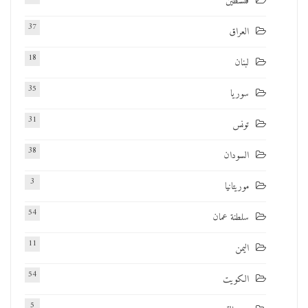
فلسطين
37
العراق
18
لبنان
35
سوريا
31
تونس
38
السودان
3
موريتانيا
54
سلطنة عمان
11
اليمن
54
الكويت
5