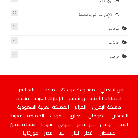
جزر القمر
16
الإمارات العربية المتحدة
19
منوعات
29
مقالات
16
مواهب
فن تشكيلي
موسوعة عرب 22
منوعات
بلاد العرب
المملكة الأردنية الهاشمية
الإمارات العربية المتحدة
مملكة البحرين
الجزائر
المملكة العربية السعودية
السودان
الصومال
العراق
الكويت
المملكة المغربية
اليمن
تونس
جزر القمر
جيبوتى
سوريا
سلطنة عمان
فلسطين
قطر
لبنان
ليبيا
مصر
موريتانيا