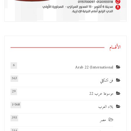
الأقسام
6
Arab 22 (International
563
فن تشكيلي
29
موسوعة عرب 22
1٬068
بلاد العرب
393
مصر