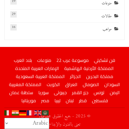
19
منوعات
29
مقالات
16
مواهب
فن تشكيلي
موسوعة عرب 22
منوعات
بلاد العرب
المملكة الأردنية الهاشمية
الإمارات العربية المتحدة
مملكة البحرين
الجزائر
المملكة العربية السعودية
السودان
الصومال
العراق
الكويت
المملكة المغربية
اليمن
تونس
جزر القمر
جيبوتى
سوريا
سلطنة عمان
فلسطين
قطر
لبنان
ليبيا
مصر
موريتانيا
© 2025 - جميع الحقوق محفوظة.
تعني بالفنون والإبداع