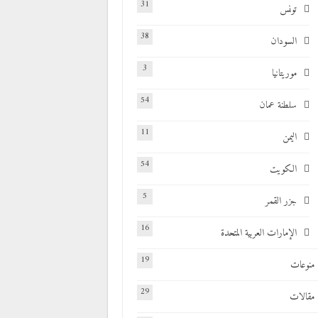
31
تونس
38
السودان
3
موريتانيا
54
سلطنة عمان
11
اليمن
54
الكويت
5
جزر القمر
16
الإمارات العربية المتحدة
19
منوعات
29
مقالات