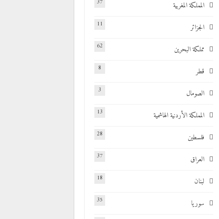
37
المملكة المغربية
11
الجزائر
62
مملكة البحرين
8
قطر
3
الصومال
13
المملكة الأردنية الهاشمية
28
فلسطين
37
العراق
18
لبنان
35
سوريا