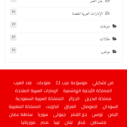
جزر القمر
16
الإمارات العربية المتحدة
19
منوعات
29
مقالات
16
مواهب
فن تشكيلي
موسوعة عرب 22
منوعات
بلاد العرب
المملكة الأردنية الهاشمية
الإمارات العربية المتحدة
مملكة البحرين
الجزائر
المملكة العربية السعودية
السودان
الصومال
العراق
الكويت
المملكة المغربية
اليمن
تونس
جزر القمر
جيبوتى
سوريا
سلطنة عمان
فلسطين
قطر
لبنان
ليبيا
مصر
موريتانيا