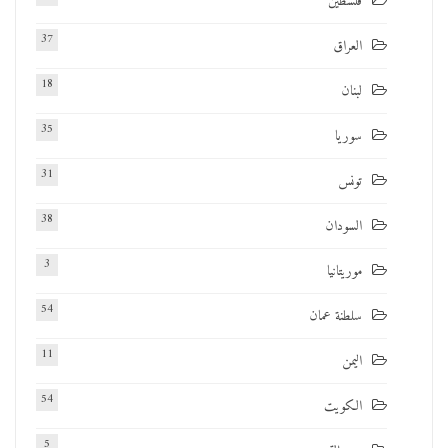
فلسطين
37
العراق
18
لبنان
35
سوريا
31
تونس
38
السودان
3
موريتانيا
54
سلطنة عمان
11
اليمن
54
الكويت
5