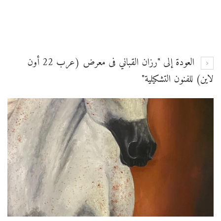
العودة إلى "رزان القباني فى معرض (عرب 22 أون
لاين) للفنون التشكيلية"