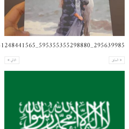
295639985_595355355298880_3728599941248441565_n
السابق
التالي