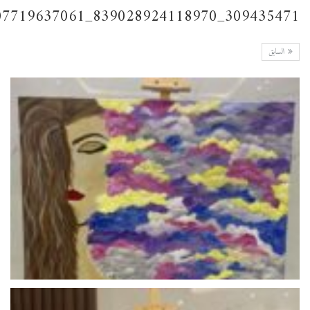
309435471_839028924118970_3069385407719637061_n
السابق