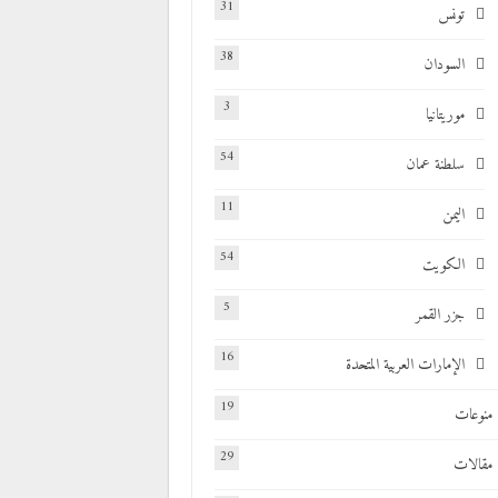
31
تونس
38
السودان
3
موريتانيا
54
سلطنة عمان
11
اليمن
54
الكويت
5
جزر القمر
16
الإمارات العربية المتحدة
19
منوعات
29
مقالات