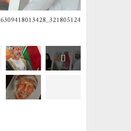
321805124_476309418013428_3424619025220727852_n