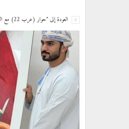
العودة إلى "حوار (عرب 22) مع الفنانة التشكيلية مَزون الشكيلي من سلطنة عمان"