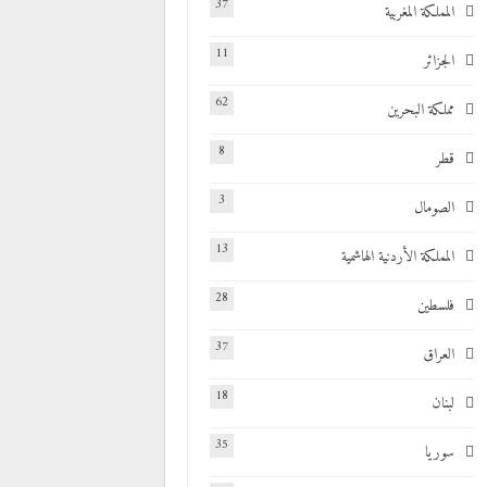
37
المملكة المغربية
11
الجزائر
62
مملكة البحرين
8
قطر
3
الصومال
13
المملكة الأردنية الهاشمية
28
فلسطين
37
العراق
18
لبنان
35
سوريا