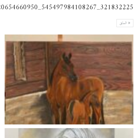
321832225_545497984108267_525902620654660950_n
السابق