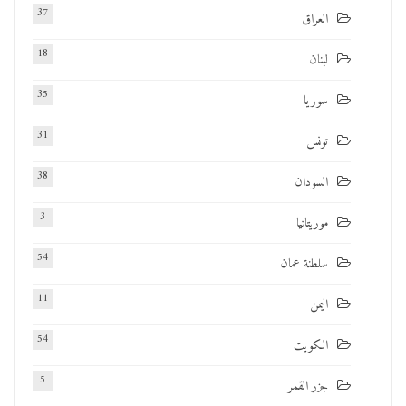
37
العراق
18
لبنان
35
سوريا
31
تونس
38
السودان
3
موريتانيا
54
سلطنة عمان
11
اليمن
54
الكويت
5
جزر القمر