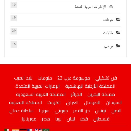
16
الإمارات العربية المتحدة
19
منوعات
29
مقالات
16
مواهب
فن تشكيلي
موسوعة عرب 22
منوعات
بلاد العرب
المملكة الأردنية الهاشمية
الإمارات العربية المتحدة
مملكة البحرين
الجزائر
المملكة العربية السعودية
السودان
الصومال
العراق
الكويت
المملكة المغربية
اليمن
تونس
جزر القمر
جيبوتى
سوريا
سلطنة عمان
فلسطين
قطر
لبنان
ليبيا
مصر
موريتانيا