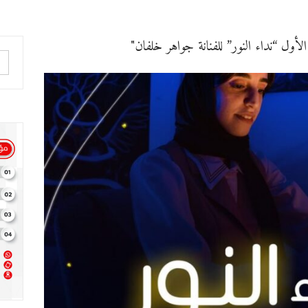
أول “نداء النور” للفنانة جواهر خلفان"