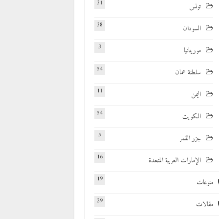
31
تونس
38
السودان
3
موريتانيا
54
سلطنة عمان
11
اليمن
54
الكويت
5
جزر القمر
16
الإمارات العربية المتحدة
19
منوعات
29
مقالات