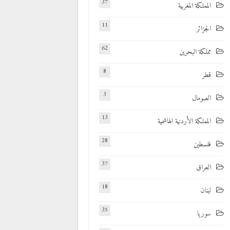
37
المملكة المغربية
11
الجزائر
62
مملكة البحرين
8
قطر
3
الصومال
13
المملكة الأردنية الهاشمية
28
فلسطين
37
العراق
18
لبنان
35
سوريا