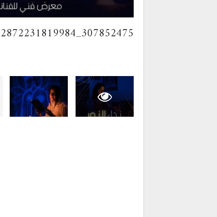
307852475_5382872231819984_4363956916755394023_n