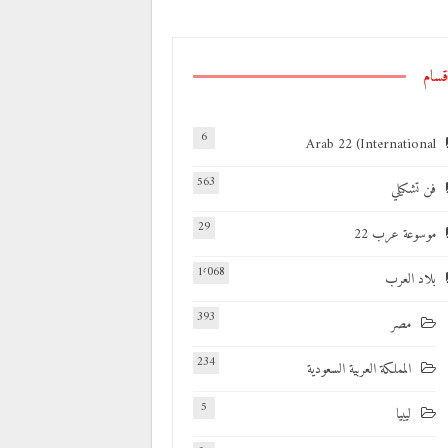
قسام
6
Arab 22 (International
563
فن تشكيلي
29
موسوعة عرب 22
1٬068
بلاد العرب
393
مصر
234
المملكة العربية السعودية
5
ليبيا