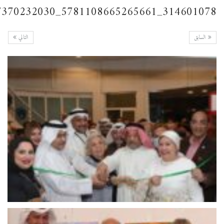
314601078_5781108665265661_7603906187370232030_n
السابق
التالي