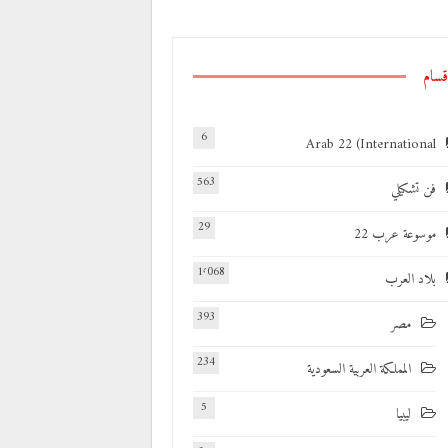
قسام
6
Arab 22 (International
563
فن تشكيلي
29
موسوعة عرب 22
1٬068
بلاد العرب
393
مصر
234
المملكة العربية السعودية
5
ليبيا