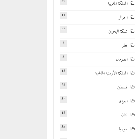
37
المملكة المغربية
11
الجزائر
62
مملكة البحرين
8
قطر
3
الصومال
13
المملكة الأردنية الهاشمية
28
فلسطين
37
العراق
18
لبنان
35
سوريا