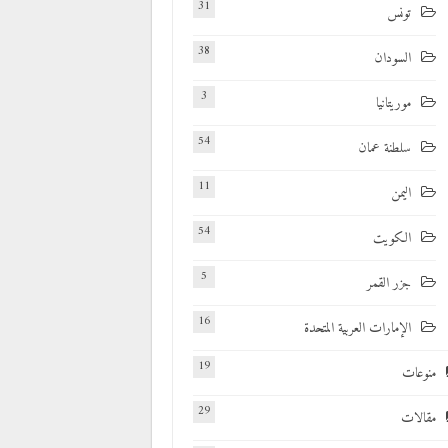
31
تونس
38
السودان
3
موريتانيا
54
سلطنة عمان
11
اليمن
54
الكويت
5
جزر القمر
16
الإمارات العربية المتحدة
19
منوعات
29
مقالات