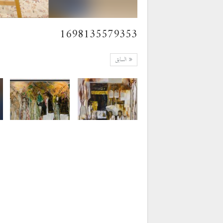
1698135579353
السابق