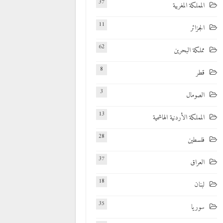
37
المملكة المغربية
11
الجزائر
62
مملكة البحرين
8
قطر
3
الصومال
13
المملكة الأردنية الهاشمية
28
فلسطين
37
العراق
18
لبنان
35
سوريا