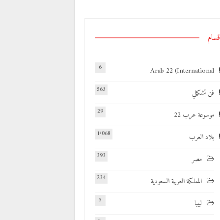
قسام
6
Arab 22 (International
563
فن تشكيلي
29
موسوعة عرب 22
1٬068
بلاد العرب
393
مصر
234
المملكة العربية السعودية
5
ليبيا