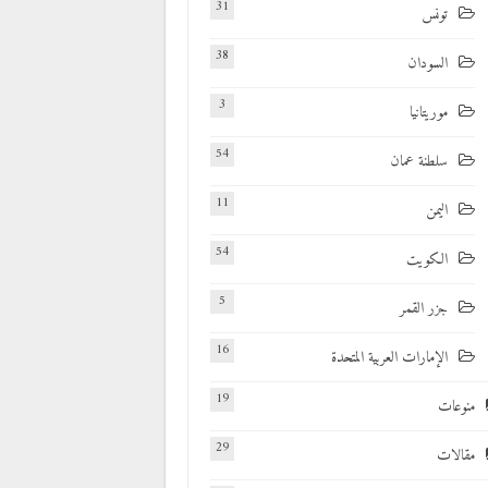
31
تونس
38
السودان
3
موريتانيا
54
سلطنة عمان
11
اليمن
54
الكويت
5
جزر القمر
16
الإمارات العربية المتحدة
19
منوعات
29
مقالات