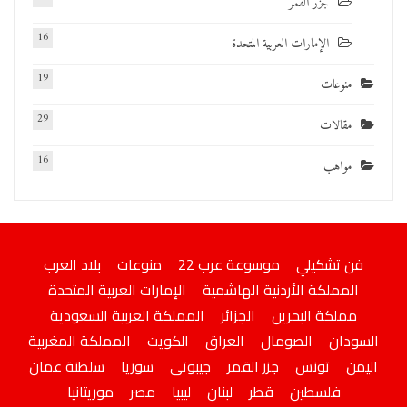
جزر القمر
16
الإمارات العربية المتحدة
19
منوعات
29
مقالات
16
مواهب
فن تشكيلي
موسوعة عرب 22
منوعات
بلاد العرب
المملكة الأردنية الهاشمية
الإمارات العربية المتحدة
مملكة البحرين
الجزائر
المملكة العربية السعودية
السودان
الصومال
العراق
الكويت
المملكة المغربية
اليمن
تونس
جزر القمر
جيبوتى
سوريا
سلطنة عمان
فلسطين
قطر
لبنان
ليبيا
مصر
موريتانيا