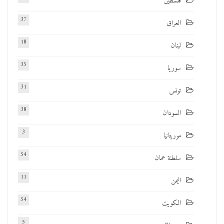
فلسطين
37
العراق
18
لبنان
35
سوريا
31
تونس
38
السودان
3
موريتانيا
54
سلطنة عمان
11
اليمن
54
الكويت
5