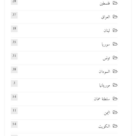
28
فلسطين
37
العراق
18
لبنان
35
سوريا
31
تونس
38
السودان
3
موريتانيا
54
سلطنة عمان
11
اليمن
54
الكويت