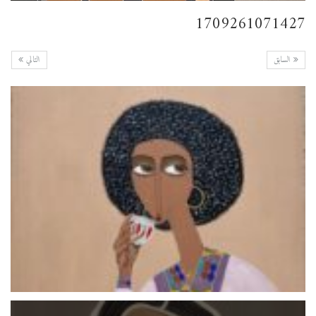
1709261071427
السابق
التالي