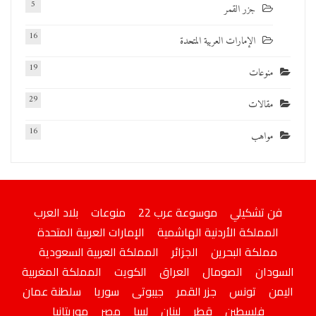
5
جزر القمر
16
الإمارات العربية المتحدة
19
منوعات
29
مقالات
16
مواهب
فن تشكيلي
موسوعة عرب 22
منوعات
بلاد العرب
المملكة الأردنية الهاشمية
الإمارات العربية المتحدة
مملكة البحرين
الجزائر
المملكة العربية السعودية
السودان
الصومال
العراق
الكويت
المملكة المغربية
اليمن
تونس
جزر القمر
جيبوتى
سوريا
سلطنة عمان
فلسطين
قطر
لبنان
ليبيا
مصر
موريتانيا