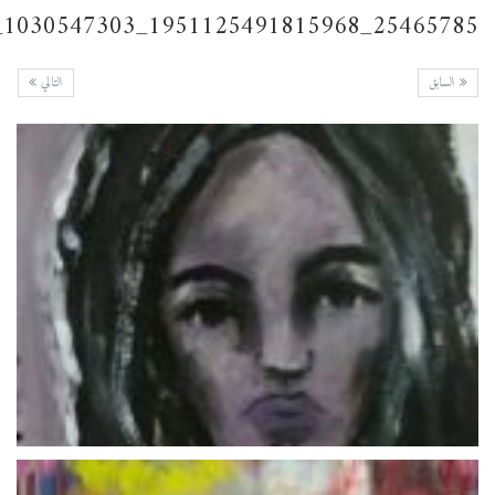
25465785_1951125491815968_1030547303_n
السابق
التالي