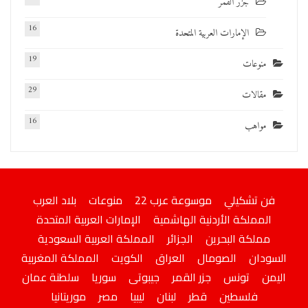
جزر القمر
16
الإمارات العربية المتحدة
19
منوعات
29
مقالات
16
مواهب
فن تشكيلي
موسوعة عرب 22
منوعات
بلاد العرب
المملكة الأردنية الهاشمية
الإمارات العربية المتحدة
مملكة البحرين
الجزائر
المملكة العربية السعودية
السودان
الصومال
العراق
الكويت
المملكة المغربية
اليمن
تونس
جزر القمر
جيبوتى
سوريا
سلطنة عمان
فلسطين
قطر
لبنان
ليبيا
مصر
موريتانيا