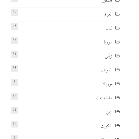
فلسطين
37
العراق
18
لبنان
35
سوريا
31
تونس
38
السودان
3
موريتانيا
54
سلطنة عمان
11
اليمن
54
الكويت
5