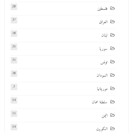
28
فلسطين
37
العراق
18
لبنان
35
سوريا
31
تونس
38
السودان
3
موريتانيا
54
سلطنة عمان
11
اليمن
54
الكويت