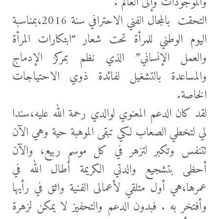
والموجودات وإلى العالم .
التحقت بالمجال الفني الاحترافي سنة 2016،بمناسبة
اليوم الوطني للمرأة تحت شعار “ابتكارات المرأة
والعمل الإنساني” الذي نظم بمركز الإدماج
والمساعدة بالتشغيل لفائدة ذوي الاحتياجات
الخاصة.
لقد كان الدعم المعنوي لوالدي رحمة الله عليه،سندا
لي لتخطي الصعاب لكي تبقى الموهبة حية وهي الآن
تتنفس وتكبر لتزهر في كل موسم ربيع، والآن
أحظى بتشجيع والدتي الكريمة أطال الله في
عمرها،هي أول متلقي لأعمالى الفنية واثق في رأيها
وأفتخر به . فبدون الدعم والتحفيز لا يمكن لزهرة