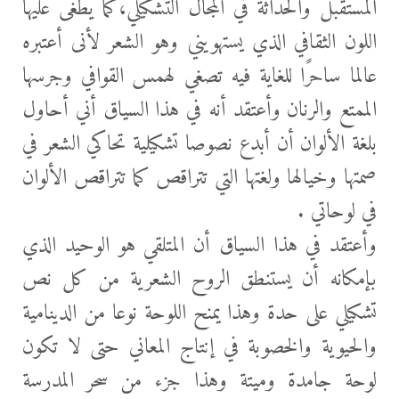
المستقبل والحداثة في المجال التشكيلي،كما يطغى عليها
اللون الثقافي الذي يستهويني وهو الشعر لأنى أعتبره
عالما ساحرًا للغاية فيه تصغي لهمس القوافي وجرسها
الممتع والرنان وأعتقد أنه في هذا السياق أني أحاول
بلغة الألوان أن أبدع نصوصا تشكيلية تحاكي الشعر في
صمتها وخيالها ولغتها التي تتراقص كما تتراقص الألوان
في لوحاتي .
وأعتقد في هذا السياق أن المتلقي هو الوحيد الذي
بإمكانه أن يستنطق الروح الشعرية من كل نص
تشكيلي على حدة وهذا يمنح اللوحة نوعا من الدينامية
والحيوية والخصوبة في إنتاج المعاني حتى لا تكون
لوحة جامدة وميتة وهذا جزء من سحر المدرسة