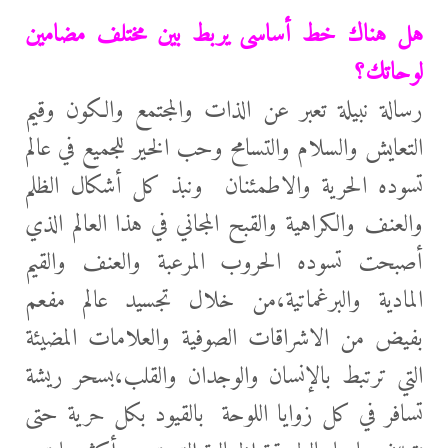
هل هناك خط أساسى يربط بين مختلف مضامين
لوحاتك؟
رسالة نبيلة تعبر عن الذات والمجتمع والكون وقيم
التعايش والسلام والتسامح وحب الخير للجميع في عالم
تسوده الحرية والاطمئنان ونبذ كل أشكال الظلم
والعنف والكراهية والقبح المجاني في هذا العالم الذي
أصبحت تسوده الحروب المرعبة والعنف والقيم
المادية والبرغماتية،من خلال تجسيد عالم مفعم
بفيض من الاشراقات الصوفية والعلامات المضيئة
التي ترتبط بالإنسان والوجدان والقلب،بسحر ريشة
تسافر في كل زوايا اللوحة بالقيود بكل حرية حتى