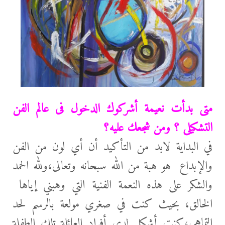
متى بدأت نعيمة أشركوك الدخول فى عالم الفن
التشكيلى ؟ ومن شجعك عليه؟
في البداية لابد من التأكيد أن أي لون من الفن
والإبداع هو هبة من الله سبحانه وتعالى،ولله الحمد
والشكر على هذه النعمة الفنية التي وهبني إياها
الخالق، بحيث كنت في صغري مولعة بالرسم لحد
التماهي،كنت أشكل لدى أفراد العائلة تلك الطفلة