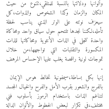
وألوانها ودلالتها بالنسبة للمتلقي،تتنوع من حيث
المكان والزمان وكذا الشخوص والذوات،كل
سيعزف نوتته على الوتر الذي يناسب لحظة
تأمله،لكننا نجدها تلتحم حول سياق واحد ومحاكاة
واحدة تتجلى في الذات الأنثوية ومحاكاتها للذات
المكسورة والتقلبات التي تواجهها،من خلال
تموجات لونية راقصة يغلب عليها الإحساس المرهف
.
إنها بكل بساطة،سيمفونية تخالط هوس الإيمان
بالفرج والشعور بقرب الأمل والفرح والخيال المجسد
لتناغم الذات باستخدام الرموز بأسلوب فني
مختلف،في تكرار لبعض الخطوط والألوان الدالة