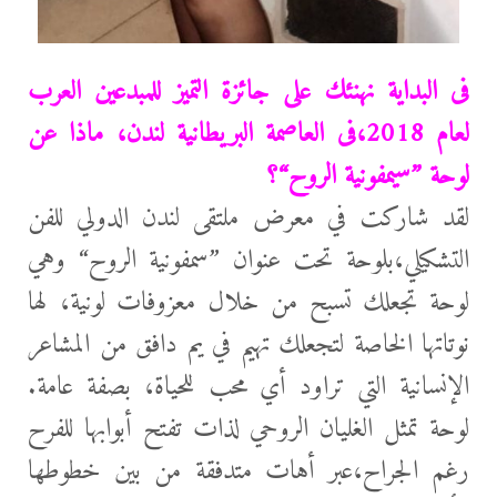
فى البداية نهنئك على جائزة التميز للمبدعين العرب
لعام 2018،فى العاصمة البريطانية
لندن، ماذا عن
لوحة ”سيمفونية الروح“؟
لقد شاركت في معرض ملتقى لندن الدولي للفن
التشكيلي،بلوحة تحت عنوان ”سمفونية الروح“ وهي
لوحة تجعلك تسبح من خلال معزوفات لونية، لها
نوتاتها الخاصة لتجعلك تهيم في يم دافق من المشاعر
الإنسانية التي تراود أي محب للحياة، بصفة عامة.
لوحة تمثل الغليان الروحي لذات تفتح أبوابها للفرح
رغم الجراح،عبر أهات متدفقة من بين خطوطها