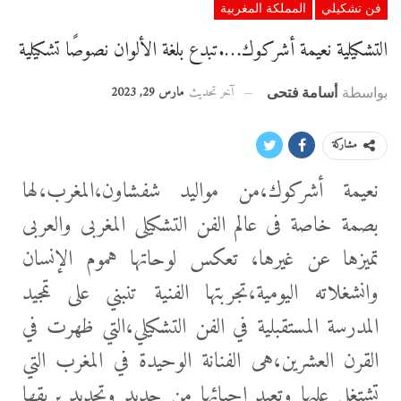
فن تشكيلي
المملكة المغربية
التشكيلية نعيمة أشركوك….تبدع بلغة الألوان نصوصًا تشكيلية
آخر تحديث
مارس 29, 2023
بواسطة
أسامة فتحى
مشاركة
نعيمة أشركوك،من مواليد شفشاون،المغرب،لها
بصمة خاصة فى عالم الفن التشكيلى المغربى والعربى
تميزها عن غيرها، تعكس لوحاتها هموم الإنسان
وانشغلاته اليومية،تجربتها الفنية تنبني على تمجيد
المدرسة المستقبلية في الفن التشكيلي،التي ظهرت في
القرن العشرين،هى الفنانة الوحيدة في المغرب التي
تشتغل عليها وتعيد إحيائها من جديد وتجديد بريقها