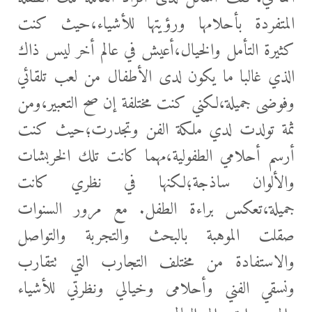
المتفردة بأحلامها ورؤيتها للأشياء،حيث كنت
كثيرة التأمل والخيال،أعيش في عالم أخر ليس ذاك
الذي غالبا ما يكون لدى الأطفال من لعب تلقائي
وفوضى جميلة،لكني كنت مختلفة إن صح التعبير،ومن
ثمة تولدت لدي ملكة الفن وتجدرت؛حيث كنت
أرسم أحلامي الطفولية،مهما كانت تلك الخربشات
والألوان ساذجة؛لكنها في نظري كانت
جميلة،تعكس براءة الطفل. مع مرور السنوات
صقلت الموهبة بالبحث والتجربة والتواصل
والاستفادة من مختلف التجارب التي تتقارب
ونسقي الفني وأحلامى وخيالي ونظرتي للأشياء