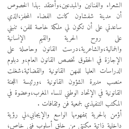
الشعراء والفنانين والمبدعين،وأعتقد بهذا الخصوص
أن مدينة شفشاون كانت الفضاء المحفز،الذي
ساعدني على أن تكون لي ملكة خاصة للفن، تنبني
على روح الحرية والقيم الإنسانية
والجمالية،والشاعرية،درست القانون وحاصلة على
الإجازة في الحقوق تخصص القانون العام،و دبلوم
الدراسات العليا للمهن القانونية والقضائية،شغلت
منصب مديرة الشؤون القانونية ،ورئيسة اللجنة
القانونية في الإتحاد الوطني لنساء المغرب،وعضوة في
المكتب التنفيذي لجمعية فن وثقافات .
أؤمن بالحرية بمفهومها الواسع والإيجابي،لي رؤية
داخلية ذاتية مكنتي من خلق أسلوب فني خاص،