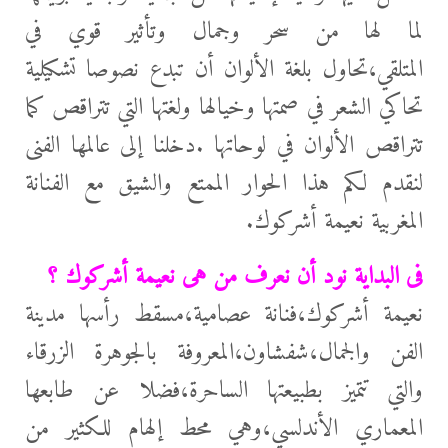
لما لها من
سحر وجمال وتأثير قوي في
المتلقي،تحاول بلغة الألوان أن تبدع نصوصا تشكيلية
تحاكي الشعر في صمتها وخيالها ولغتها التي تتراقص كما
تتراقص الألوان في لوحاتها .دخلنا إلى عالمها الفنى
لنقدم لكم هذا الحوار الممتع والشيق مع الفنانة
المغربية نعيمة أشركوك.
فى البداية نود أن نعرف من هى نعيمة أشركوك ؟
نعيمة أشركوك،فنانة عصامية،مسقط رأسها مدينة
الفن والجمال،شفشاون،المعروفة بالجوهرة الزرقاء
والتي تتميز بطبيعتها الساحرة،فضلا عن طابعها
المعماري الأندلسي،وهي محط إلهام للكثير من