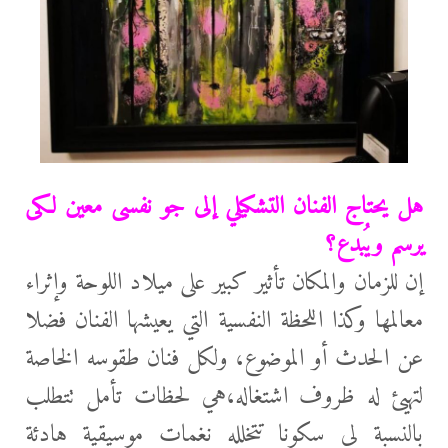
هل يحتاج الفنان التشكيلي إلى جو نفسى معين لكى
يرسم ويُبدع؟
إن للزمان والمكان تأثير كبير على ميلاد اللوحة وإثراء
معالمها وكذا اللحظة النفسية التي يعيشها الفنان فضلا
عن الحدث أو الموضوع، ولكل فنان طقوسه الخاصة
لتهيئ له ظروف اشتغاله،هي لحظات تأمل تتطلب
بالنسبة لي سكونا تتخلله نغمات موسيقية هادئة