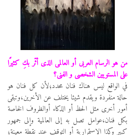
من هو الرسام العربى أو العالمى الذى أثّر بكِ كثيرًا
على المستويين الشخصى و الفنى؟
في الواقع ليس هناك فنان محدد؛لأن كل فنان هو
حالة منفردة ويقدم شيئا يختلف عن الأخرين،وتبقى
أمور أخرى مثل الحظ أو الذكاء أوالظروف الخاصة
بكل فنان،عوامل تصل به إلى العالمية وإلى جمهور
كبير وكذا الاستمرارية أو التوقف عند نقطة معينة؛