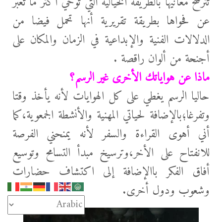
تترسخ معانيها بالطريقة الخيالية التي توحي أكثر ما تعبر
عن فحواها بطريقة تقريرية أنها تحمل فيضا من
الدلالات الفنية والإبداعية في الزمان والمكان على
أجنحة من ألوان راقصة .
ماذا عن هواياتك الأخرى غير الرسم؟
حاليا الرسم يغطي على كل الهوايات لأنه يأخذ وقتا
وتفرغا؛بالإضافة لحياتي المهنية والأنشطة الجمعوية،كما
أني أهوى القراءة والسفر لأنه يمنحني الفرصة
للانفتاح على الأخر،وترسيخ مبدأ التسامح وتوسيع
أفاق الفكر باالإضافة إلى اكتشاف حضارات
وشعوب ودول أخرى.