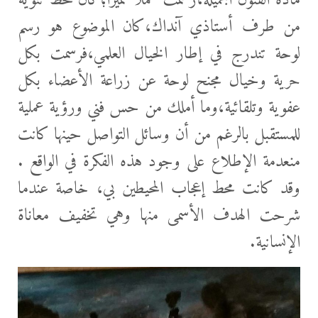
مادة الفنون الجميلة،رسمت عملاً مميزًا؛كان محط تنويه
من طرف أستاذي آنداك،كان الموضوع هو رسم
لوحة تندرج في إطار الخيال العلمي،فرسمت بكل
حرية وخيال مجنح لوحة عن زراعة الأعضاء بكل
عفوية وتلقائية،وما أملك من حس فني ورؤية عملية
للمستقبل بالرغم من أن وسائل التواصل حينها كانت
منعدمة الإطلاع على وجود هذه الفكرة في الواقع .
وقد كانت محط إعجاب المحيطين بي، خاصة عندما
شرحت الهدف الأسمى منها وهي تخفيف معاناة
الإنسانية.