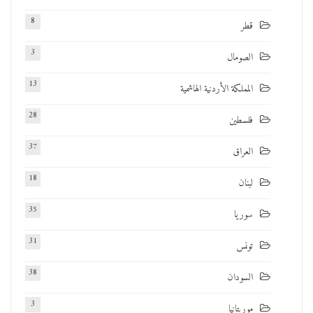
8
قطر
3
الصومال
13
المملكة الأردنية الهاشمية
28
فلسطين
37
العراق
18
لبنان
35
سوريا
31
تونس
38
السودان
3
موريتانيا