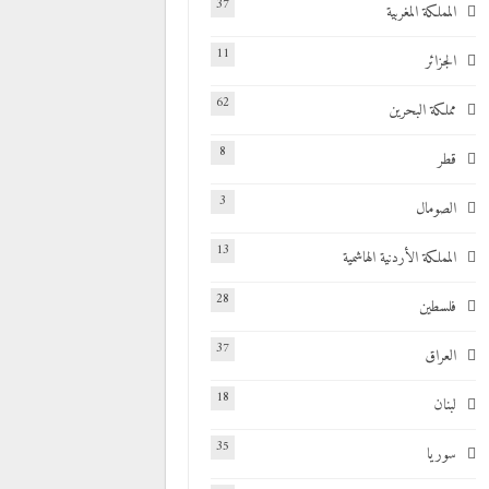
37
المملكة المغربية
11
الجزائر
62
مملكة البحرين
8
قطر
3
الصومال
13
المملكة الأردنية الهاشمية
28
فلسطين
37
العراق
18
لبنان
35
سوريا