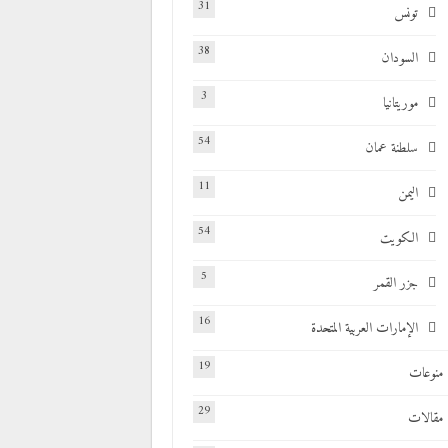
31
تونس
38
السودان
3
موريتانيا
54
سلطنة عمان
11
اليمن
54
الكويت
5
جزر القمر
16
الإمارات العربية المتحدة
19
منوعات
29
مقالات