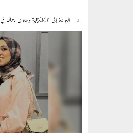
العودة إلى "التشكيلية رضوى جمال في (عرب 22) للفنون