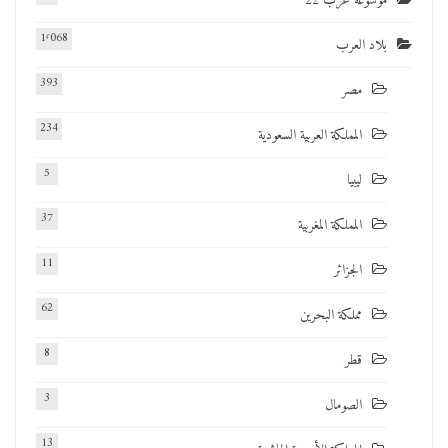
موسوعة عرب 22
1٬068
بلاد العرب
393
مصر
234
المملكة العربية السعودية
5
ليبيا
37
المملكة المغربية
11
الجزائر
62
مملكة البحرين
8
قطر
3
الصومال
13