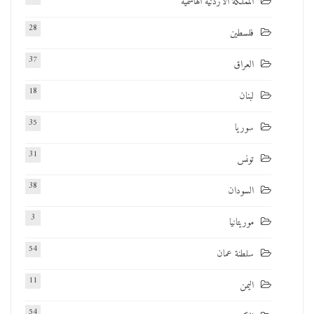
المملكة الأردنية الهاشمية
28
فلسطين
37
العراق
18
لبنان
35
سوريا
31
تونس
38
السودان
3
موريتانيا
54
سلطنة عمان
11
اليمن
54