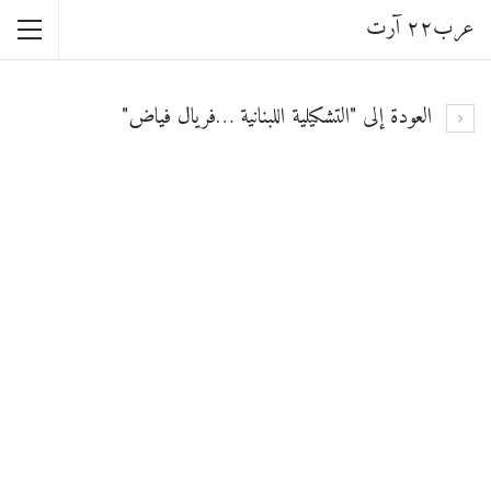
عرب٢٢ آرت
العودة إلى "التشكيلية اللبنانية …فريال فياض"