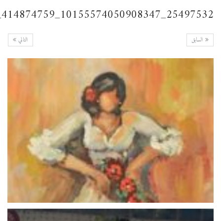
25497532_10155574050908347_414874759_n
السابق
التالي