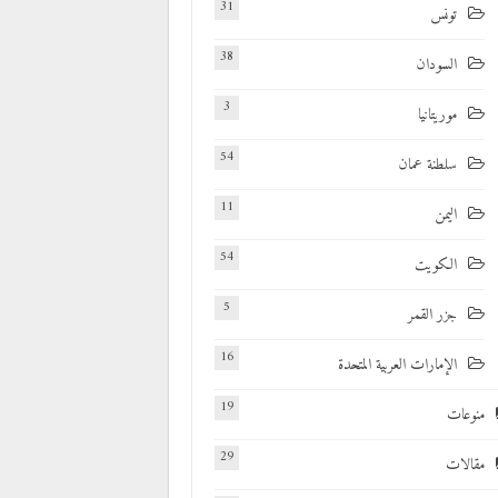
31
تونس
38
السودان
3
موريتانيا
54
سلطنة عمان
11
اليمن
54
الكويت
5
جزر القمر
16
الإمارات العربية المتحدة
19
منوعات
29
مقالات