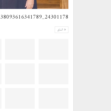
24301178_938093616341789_1806417638686334736_n
السابق