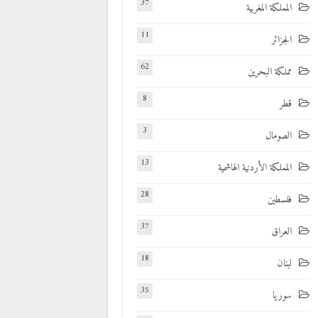
37
المملكة المغربية
11
الجزائر
62
مملكة البحرين
8
قطر
3
الصومال
13
المملكة الأردنية الهاشمية
28
فلسطين
37
العراق
18
لبنان
35
سوريا