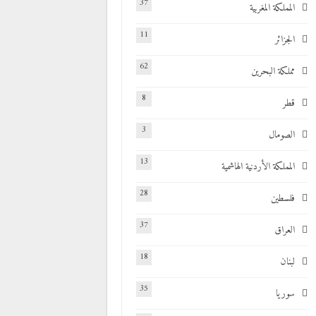
37
المملكة المغربية
11
الجزائر
62
مملكة البحرين
8
قطر
3
الصومال
13
المملكة الأردنية الهاشمية
28
فلسطين
37
العراق
18
لبنان
35
سوريا