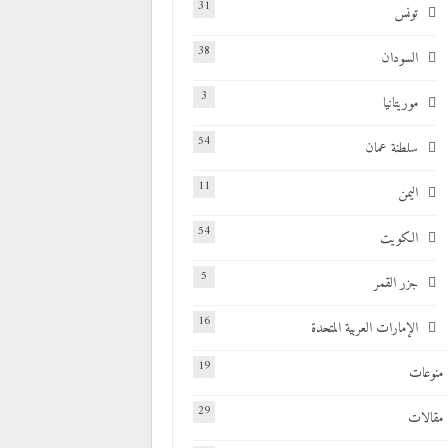
31
تونس
38
السودان
3
موريتانيا
54
سلطنة عمان
11
اليمن
54
الكويت
5
جزر القمر
16
الإمارات العربية المتحدة
19
منوعات
29
مقالات