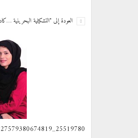
العودة إلى "التشكيلية البحرينية …كا
25519780_1227579380674819_1708853280_n