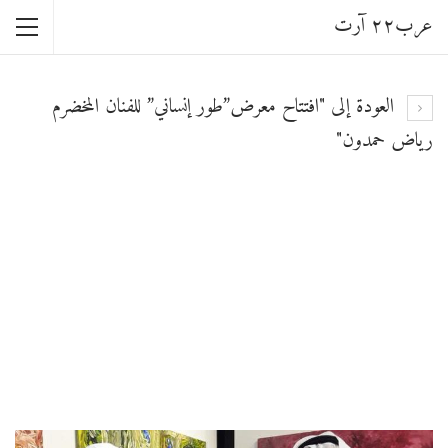
عرب٢٢ آرت
العودة إلى "افتتاح معرض”طور إنساني” للفنان المخضرم
رياض حمدون"