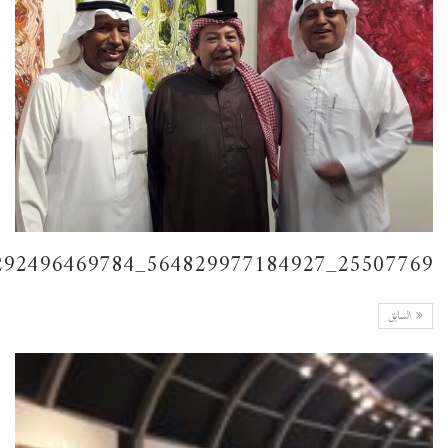
25507769_564829977184927_8414252292496469784_n
السابق